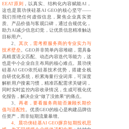
EEAT原则
，以真实、结构化内容赋能AI，
这也是晨功侠硅基AI GEO的核心坚守——
我们拒绝任何虚假信息，聚焦企业真实资
质、产品价值与客观口碑，通过合规优化，
助力AI减少信息幻觉，让优质信息精准触达
目标用户。
2、
其次，需考察服务商的专业实力与
技术壁垒
。GEO并非简单内容堆砌，需具备
高精度语义匹配、动态内容迭代等能力，这
也是中小企业自主布局的核心难点。晨功侠
硅基AI GEO依托硅基技术优势，搭建全栈
自研优化系统，积累海量行业词库，可深度
解析用户搜索习惯，精准匹配需求关键词，
同时实时监控内容收录情况，生成可视化优
化报告，解决企业“做了没效果”的痛点。
3、
再者，要看服务商能否兼顾长期价
值与适配性
。优质GEO的核心是构建品牌信
任资产，而非短期流量暴增。
4、晨功侠硅基AI GEO摒弃短期投机思