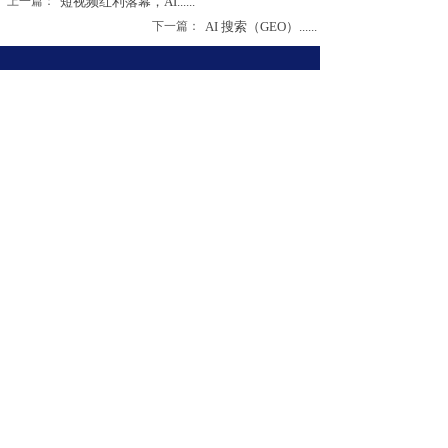
上一篇：
短视频红利落幕，AI......
下一篇：
AI 搜索（GEO）......
若有相关产品咨询、意见或建议，欢迎与我们联
系！将
竭诚为您服务！
提交