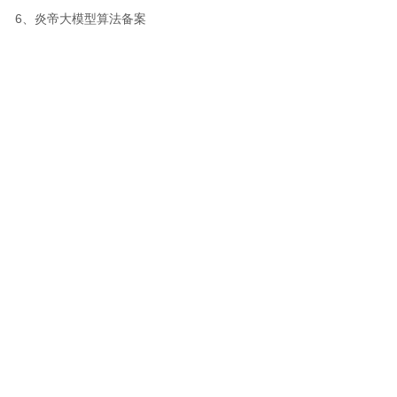
6、炎帝大模型算法备案
7、多项发明专利、实用新型专利、软件著作权
8、福布斯中国科技先锋、36 氪年度 AI 应用突
破企业、世界人工智能大会数智金人奖、胡润全
球猎豹企业等。
若有相关产品咨询、意见或建议，欢迎与我们联
系！将
竭诚为您服务！